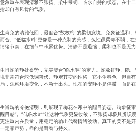
意象重在表现清雅不张扬、柔中带韧、临水自持的状态。在十二
抢却自有风骨的气质。
生肖兔的清雅低回，最贴合“数枝梅”的柔韧意境。兔象征温和
而合。“低临水畔”更像是一种克制的美感，兔性虽柔却不弱，
情绪节奏，在细节中积累优势。清静不是退缩，柔和也不是无力
生肖蛇的静处蓄势，完美契合“临水畔”的定力。蛇象征静、隐、
境非常符合蛇低调蛰伏、静观其变的性格。它不争春色，但自有
局，观察环境变化，不急于出头。现在的安静不是停滞，而是在
生肖鸡的冷艳清明，则展现了梅花在寒中的醒目姿态。鸡象征审
醒目感”。“低临水畔”让这种气质更显收敛，不张扬却极具辨识
更注重内在质量，用稳定的输出代替情绪波动。真正的美不是开
一定靠声势，靠的是耐看与持久。